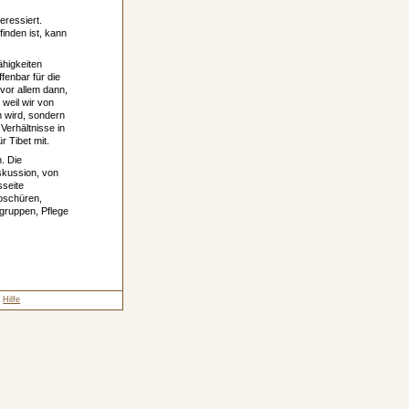
eressiert.
inden ist, kann
ähigkeiten
fenbar für die
 vor allem dann,
 weil wir von
an wird, sondern
 Verhältnisse in
r Tibet mit.
. Die
skussion, von
seite
roschüren,
gruppen, Pflege
Hilfe