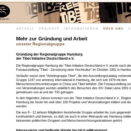
Mehr zur Gründung und Arbeit
unserer Regionalgruppe
Gründung der Regionalgruppe Hamburg
der Tibet Initiative Deutschland e.V.
Die Regionalgruppe Hamburg der Tibet Initiative Deutschland e.V. wurde nach de
Fotoausstellung "Tibet - Zerstörung einer Hochkultur" im Oktober 1991 in Hambu
Vorläufer waren eine "Arbeitsgruppe Tibet", die den Ausstellungskatalog vorbereit
Gruppe 1247 von amnesty international in Hamburg, die sich seit 1979 mit den
Menschenrechtsverletzungen in China und Tibet befaßte. Die Fotoausstellung un
von Veranstaltungen wurden anläßlich des Besuches des XIV. Dalai Lama 1991 
gemeinsam von ai und der TID getragen.
In den folgenden Jahren konnten von der Tibet Initiative Deutschland e.V., Regio
Hamburg bis heute hin weit über 100 Projekte und Veranstaltungen initiiert und du
werden.
Die aus 8 - 12 aktiven Mitgliedern bestehende Gruppe arbeitet bis zum gegenwärt
kontinuierlich und intensiv, so daß sie auch in einer Metropole wie Hamburg mittle
bekannten politischen Gruppen und Menschenrechtsorganisationen gehört.
Interessierte und helfende Hände herzlich willkommen!