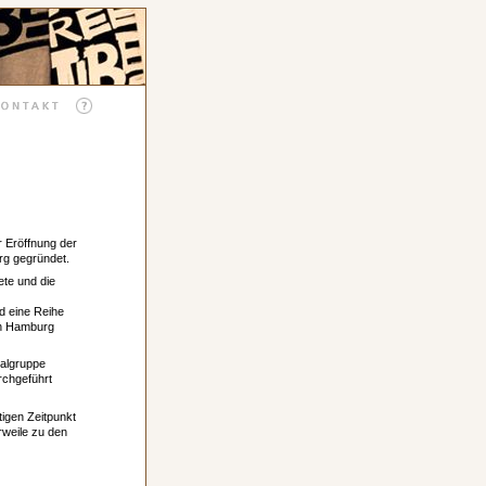
r Eröffnung der
rg gegründet.
ete und die
d eine Reihe
in Hamburg
nalgruppe
rchgeführt
igen Zeitpunkt
rweile zu den