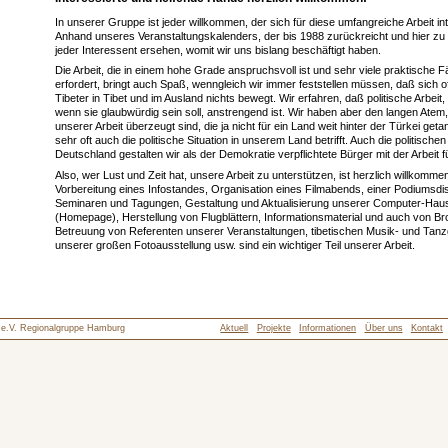
In unserer Gruppe ist jeder willkommen, der sich für diese umfangreiche Arbeit int
Anhand unseres Veranstaltungskalenders, der bis 1988 zurückreicht und hier zu f
jeder Interessent ersehen, womit wir uns bislang beschäftigt haben.
Die Arbeit, die in einem hohe Grade anspruchsvoll ist und sehr viele praktische F
erfordert, bringt auch Spaß, wenngleich wir immer feststellen müssen, daß sich of
Tibeter in Tibet und im Ausland nichts bewegt. Wir erfahren, daß politische Arbeit,
wenn sie glaubwürdig sein soll, anstrengend ist. Wir haben aber den langen Atem,
unserer Arbeit überzeugt sind, die ja nicht für ein Land weit hinter der Türkei get
sehr oft auch die politische Situation in unserem Land betrifft. Auch die politischen
Deutschland gestalten wir als der Demokratie verpflichtete Bürger mit der Arbeit fü
Also, wer Lust und Zeit hat, unsere Arbeit zu unterstützen, ist herzlich willkommen
Vorbereitung eines Infostandes, Organisation eines Filmabends, einer Podiumsdi
Seminaren und Tagungen, Gestaltung und Aktualisierung unserer Computer-Haus
(Homepage), Herstellung von Flugblättern, Informationsmaterial und auch von B
Betreuung von Referenten unserer Veranstaltungen, tibetischen Musik- und Tanz
unserer großen Fotoausstellung usw. sind ein wichtiger Teil unserer Arbeit.
d e.V. Regionalgruppe Hamburg
Aktuell
Projekte
Informationen
Über uns
Kontakt