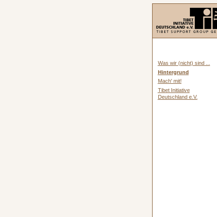
Was wir (nicht) sind ...
Hintergrund
Mach' mit!
Tibet Initiative
Deutschland e.V.