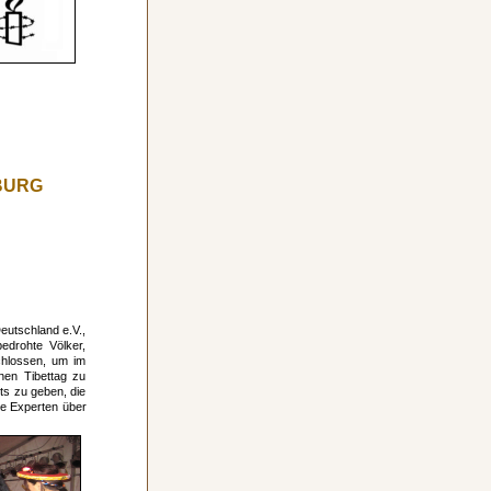
BURG
eutschland e.V.,
edrohte Völker,
chlossen, um im
en Tibettag zu
ets zu geben, die
ne Experten über