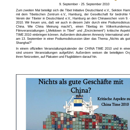
9. September - 25. September 2010
Zum zweiten Mal beteiligt sich die Tibet Initiative Deutschland e.V., Sektion 
mit dem Tibetischen Zentrum e.V., Hamburg, der Gesellschaft für bedrohte
Verein der Tibeter in Deutschland e.V., Hamburg an den Chinawochen vom 9. 
2010. Wir freuen uns, daß wir auch in diesem Jahr durch eine Podiumsdiskuss
China. Wie China Meinung macht“), einen Tibettag im Völkerkundemu
Filmveranstaltungen („Meltdown in Tibet“ und „Encirclement“) kritische Aspe
TIME 2010 einbringen können. Außerdem diskutieren Amnesty International und die
am 13. September in einer Podiumsdiskussion über das Thema „Nichts als gut
Shanghai?“
In einem offiziellen Veranstaltungskalender der CHINA TIME 2010 und in einem 
sind unsere Veranstaltungen aufgeführt. Außerdem weisen die beteiligten Org
ihren Netzseiten, auf Plakaten und Flugblättern darauf hin.