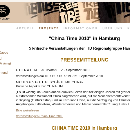
"China Time 2010" in Hamburg
5 kritische Veranstaltungen der TID Regionalgruppe H
Xiaobo
9
PRESSEMITTEILUNG
injiang)
C H I N A T I M E 2010 vom 9. - 25. September 2010
n und
Veranstaltungen am 10. / 12. / 13. / / 19. / 21. September 2010
NICHTS ALS GUTE GESCHÄFTE MIT CHINA?
Kritische Aspekte zur CHINA TIME
„Es ist wichtig, daß auch auf die dunklen Seiten der seit einigen Jahren mit gro
aufstrebenden Weltmacht China hingewiesen wird, auf die Menschenrechtsverletz
in Xinjiang (Ostturkestan) und im Kern-land China, auf die Verfolgung von Christ
Angehörigen, Bittstellern, Wanderarbeitern und Menschenrechtlern“, sagt Helmut 
Bitte weiterlesen
Veranstaltungen China Time 2010
CHINA TIME 2010 in Hamburg