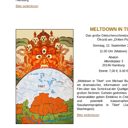
Hamburg
Bitte weiterlesen
MELTDOWN IN T
Das große Gletscherschmelzen
Ökozid am „Dritten Po
Sonntag, 12. September 
11.00 Uhr (Matinee)
Abaton
Allendeplatz 3
20146 Hamburg
Eintritt: 7,00 €, 6.00 
„Meltdown in Tibet“ von Michael Bu
ein dramatischer, informativer und
Film über das Schicksal der Quellge
großen Strömen. Geheim gedrehtes F
Kamerabilder geben Einblicke in Chi
und potentiell katastrophe
Staudammprojekte in Tibet“ (J
Washington).
Bitte weiterlesen