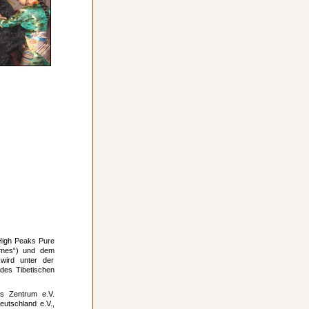
High Peaks Pure
Times“) und dem
 wird unter der
 des Tibetischen
hes Zentrum e.V.
eutschland e.V.,