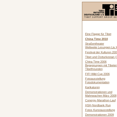
Eine Flagge für Tibet
China Time 2010
Straßentheater
Weltweite Lesungen Liu 
Festival der Kulturen 200
Tibet und Ostturkestan (X
China Time 2006
Begegnungen mit Tibeter
Tibetfreunden
FIFI Wild-Cup 2006
Fotoausstellung
Fotodokumentation
Karikaturen
Demonstrationen und
Mahnwachen März 2008
Conergy-Marathon-Lauf
HSH-Nordbank Run
Fotos Kunstausstellung
Demonstrationen 2009