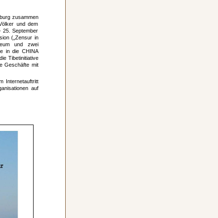
Hamburg zusammen
 Völker und dem
- 25. September
ion („Zensur in
seum und zwei
kte in die CHINA
 Tibetinitiative
e Geschäfte mit
Internetauftritt
anisationen auf