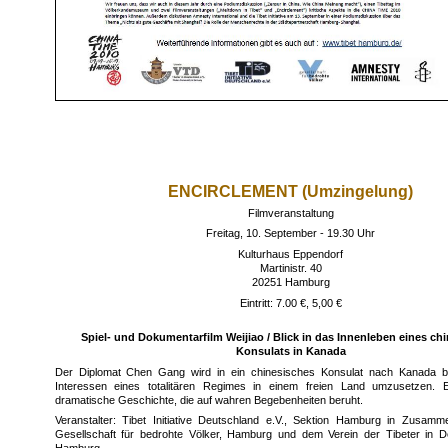
ENCIRCLEMENT (Umzingelung)
Filmveranstaltung
Freitag, 10. September - 19.30 Uhr
Kulturhaus Eppendorf
Martinistr. 40
20251 Hamburg
Eintritt: 7.00 €, 5,00 €
Spiel- und Dokumentarfilm Weijiao / Blick in das Innenleben eines ch
Konsulats in Kanada
Der Diplomat Chen Gang wird in ein chinesisches Konsulat nach Kanada b
Interessen eines totalitären Regimes in einem freien Land umzusetzen. 
dramatische Geschichte, die auf wahren Begebenheiten beruht.
Veranstalter: Tibet Initiative Deutschland e.V., Sektion Hamburg in Zusamme
Gesellschaft für bedrohte Völker, Hamburg und dem Verein der Tibeter in De