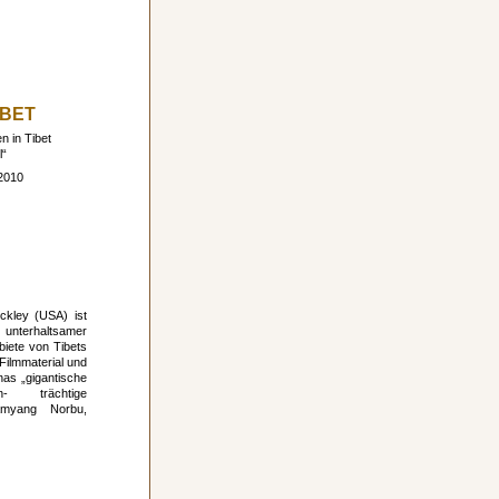
IBET
 in Tibet
l“
2010
€
ckley (USA) ist
 unterhaltsamer
biete von Tibets
ilmmaterial und
nas „gigantische
n- trächtige
amyang Norbu,