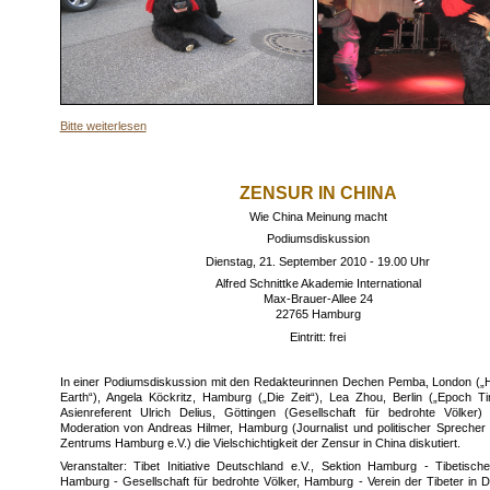
Bitte weiterlesen
ZENSUR IN CHINA
Wie China Meinung macht
Podiumsdiskussion
Dienstag, 21. September 2010 - 19.00 Uhr
Alfred Schnittke Akademie International
Max-Brauer-Allee 24
22765 Hamburg
Eintritt: frei
In einer Podiumsdiskussion mit den Redakteurinnen Dechen Pemba, London („
Earth“), Angela Köckritz, Hamburg („Die Zeit“), Lea Zhou, Berlin („Epoch 
Asienreferent Ulrich Delius, Göttingen (Gesellschaft für bedrohte Völker)
Moderation von Andreas Hilmer, Hamburg (Journalist und politischer Sprecher
Zentrums Hamburg e.V.) die Vielschichtigkeit der Zensur in China diskutiert.
Veranstalter: Tibet Initiative Deutschland e.V., Sektion Hamburg - Tibetisc
Hamburg - Gesellschaft für bedrohte Völker, Hamburg - Verein der Tibeter in D