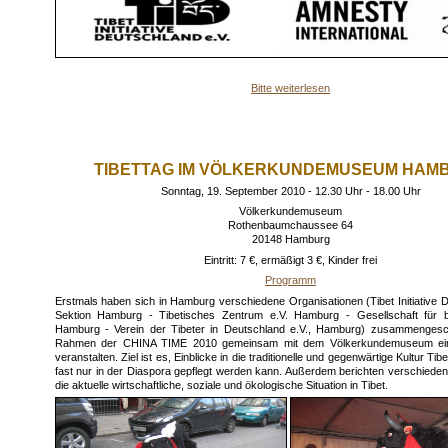
Bitte weiterlesen
TIBETTAG IM VÖLKERKUNDEMUSEUM HAM
Sonntag, 19. September 2010 - 12.30 Uhr - 18.00 Uhr
Völkerkundemuseum
Rothenbaumchaussee 64
20148 Hamburg
Eintritt: 7 €, ermäßigt 3 €, Kinder frei
Programm
Erstmals haben sich in Hamburg verschiedene Organisationen (Tibet Initiative D
Sektion Hamburg - Tibetisches Zentrum e.V. Hamburg - Gesellschaft für b
Hamburg - Verein der Tibeter in Deutschland e.V., Hamburg) zusammenges
Rahmen der CHINA TIME 2010 gemeinsam mit dem Völkerkundemuseum ein
veranstalten. Ziel ist es, Einblicke in die traditionelle und gegenwärtige Kultur Tib
fast nur in der Diaspora gepflegt werden kann. Außerdem berichten verschiede
die aktuelle wirtschaftliche, soziale und ökologische Situation in Tibet.