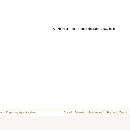
<-- Hier das entsprechende Jahr auswählen!
d e.V. Regionalgruppe Hamburg
Aktuell
Projekte
Informationen
Über uns
Kontakt