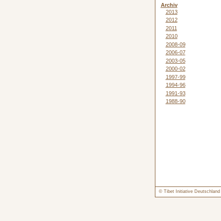
Archiv
2013
2012
2011
2010
2008-09
2006-07
2003-05
2000-02
1997-99
1994-96
1991-93
1988-90
© Tibet Initiative Deutschlan