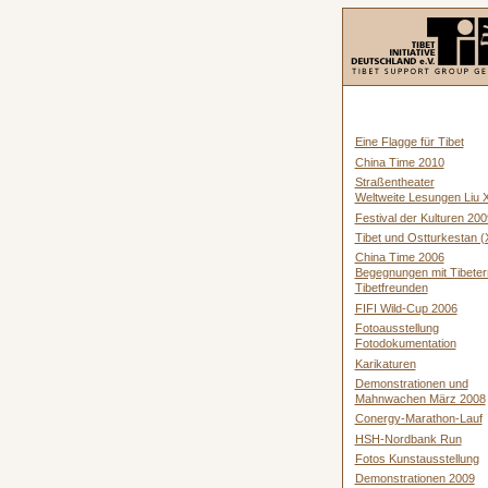
Eine Flagge für Tibet
China Time 2010
Straßentheater
Weltweite Lesungen Liu 
Festival der Kulturen 200
Tibet und Ostturkestan (X
China Time 2006
Begegnungen mit Tibeter
Tibetfreunden
FIFI Wild-Cup 2006
Fotoausstellung
Fotodokumentation
Karikaturen
Demonstrationen und
Mahnwachen März 2008
Conergy-Marathon-Lauf
HSH-Nordbank Run
Fotos Kunstausstellung
Demonstrationen 2009